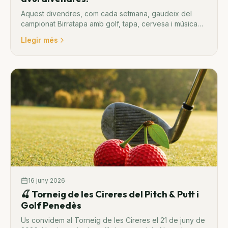
Aquest divendres, com cada setmana, gaudeix del
campionat Birratapa amb golf, tapa, cervesa i música
en directe. T'esperem al club!
Llegir més
16 juny 2026
🍒 Torneig de les Cireres del Pitch & Putt i
Golf Penedès
Us convidem al Torneig de les Cireres el 21 de juny de