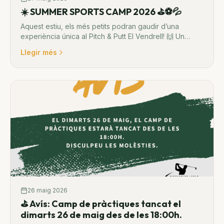
☀️ SUMMER SPORTS CAMP 2026 ⛳⚽💦
Aquest estiu, els més petits podran gaudir d’una
experiència única al Pitch & Putt El Vendrell! 🙌 Un
campus ple d’esport, diversió, amistats i activitats a
Llegir més
l’aire lliure perquè visquin unes vacances inoblidables
🌴
26 maig 2026
⛳️ Avís: Camp de pràctiques tancat el
dimarts 26 de maig des de les 18:00h.