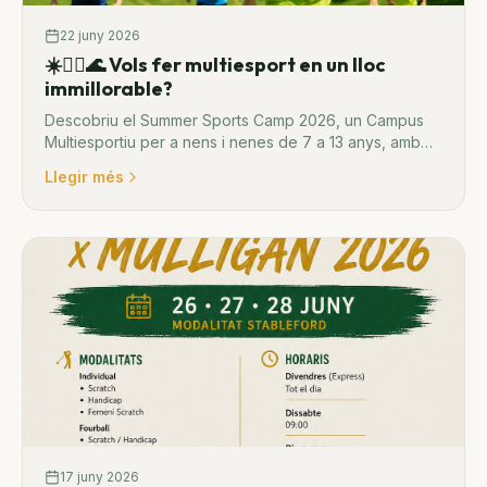
22 juny 2026
☀️🏃‍♂️🌊 Vols fer multiesport en un lloc
immillorable?
Descobriu el Summer Sports Camp 2026, un Campus
Multiesportiu per a nens i nenes de 7 a 13 anys, amb
futbol, activitats d'aigua, jocs, gymkanes i dia de platja.
Llegir més
17 juny 2026