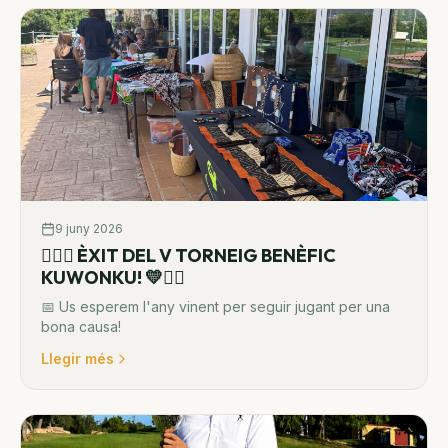
9 juny 2026
🏌️‍♂️💛 ÈXIT DEL V TORNEIG BENÈFIC
KUWONKU! 💛🏌️‍♀️
📅 Us esperem l'any vinent per seguir jugant per una
bona causa!
Llegir més