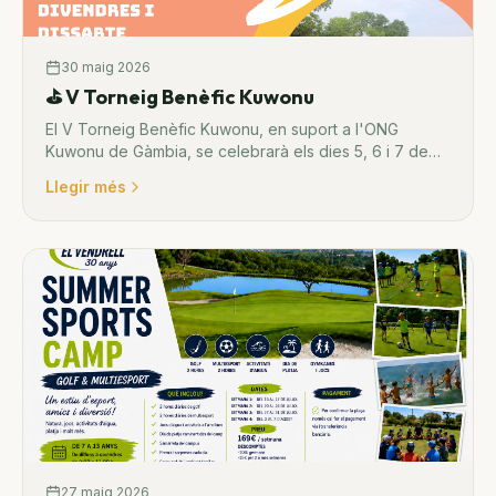
30 maig 2026
⛳ V Torneig Benèfic Kuwonu
El V Torneig Benèfic Kuwonu, en suport a l'ONG
Kuwonu de Gàmbia, se celebrarà els dies 5, 6 i 7 de
juny amb modalitat Fourball i Stableford.
Llegir més
27 maig 2026