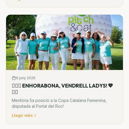
9 juny 2026
🏌️‍♀️💙 ENHORABONA, VENDRELL LADYS! 💙
🏌️‍♀️
Meritòria 5a posició a la Copa Catalana Femenina,
disputada al Portal del Roc!
Llegir més